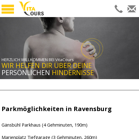
START
THERAPIE
TRAINING
HERZLICH WILLKOMMEN BEI VitaCours
WIR HELFEN DIR ÜBER DEINE
Personaltraining
PERSÖNLICHEN
HINDERNISSE
Kleingruppen
JOBS
ÜBER UNS
Parkmöglichkeiten in Ravensburg
Florian Schucker
Gänsbühl Parkhaus (4 Gehminuten, 190m)
Gabriela Schucker
Unsere Praxis
Marienplatz Tiefgarage (3 Gehminuten, 260m)