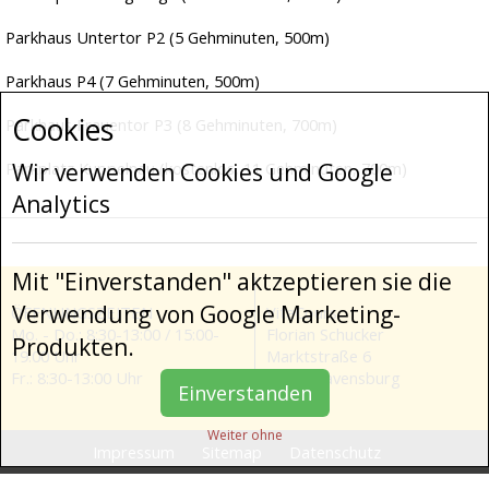
Anfahrt
Parkhaus Untertor P2 (5 Gehminuten, 500m)
Parkmöglichkeiten
Parkhaus P4 (7 Gehminuten, 500m)
Partner
Cookies
Parkhaus Frauentor P3 (8 Gehminuten, 700m)
Instagram
Youtube
Parkplatz Kuppelnau (kostenlos, 11 Gehminuten, 700m)
Wir verwenden Cookies und Google
Analytics
Mit "Einverstanden" aktzeptieren sie die
Verwendung von Google Marketing-
ÖFFNUNGSZEITEN
VitaCours
Mo. - Do.: 8:30-13:00 / 15:00-
Florian Schucker
Produkten.
19:00 Uhr
Marktstraße 6
Fr.: 8:30-13:00 Uhr
88212 Ravensburg
Einverstanden
Weiter ohne
Impressum
Sitemap
Datenschutz