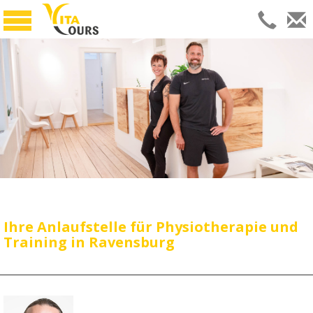
START
THERAPIE
TRAINING
Personaltraining
Kleingruppen
JOBS
Ihre Anlaufstelle für Physiotherapie und
ÜBER UNS
Training in Ravensburg
Florian Schucker
Gabriela Schucker
Unsere Praxis