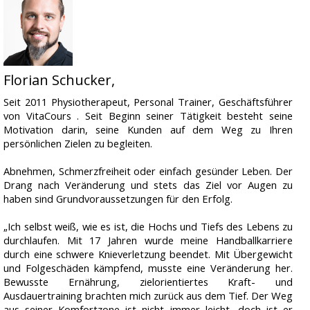
Anfahrt
Parkmöglichkeiten
Partner
Florian Schucker,
Instagram
Seit 2011 Physiotherapeut, Personal Trainer, Geschäftsführer
Youtube
von VitaCours . Seit Beginn seiner Tätigkeit besteht seine
Motivation darin, seine Kunden auf dem Weg zu Ihren
persönlichen Zielen zu begleiten.
Abnehmen, Schmerzfreiheit oder einfach gesünder Leben. Der
Drang nach Veränderung und stets das Ziel vor Augen zu
haben sind Grundvoraussetzungen für den Erfolg.
„Ich selbst weiß, wie es ist, die Hochs und Tiefs des Lebens zu
durchlaufen. Mit 17 Jahren wurde meine Handballkarriere
durch eine schwere Knieverletzung beendet. Mit Übergewicht
und Folgeschäden kämpfend, musste eine Veränderung her.
Bewusste Ernährung, zielorientiertes Kraft- und
Ausdauertraining brachten mich zurück aus dem Tief. Der Weg
aus seiner Komfortzone ist nicht immer leicht, doch ist er